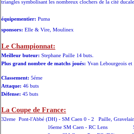
triangles symbolisant les nombreux clochers de la cité ducale
équipementier:
Puma
sponsors:
Elle & Vire, Moulinex
Le Championnat:
Meilleur buteur:
Stephane Paille 14 buts.
Plus grand nombre de matchs joués:
Yvan Lebourgeois et 
Classement:
5éme
Attaque:
46 buts
Défense:
45 buts
La Coupe de France:
32eme
Pont-l'Abbé
(DH) - SM Caen 0 - 2 Paille, Gravelai
16eme
SM Caen - RC Lens
5 - 4 (a.p