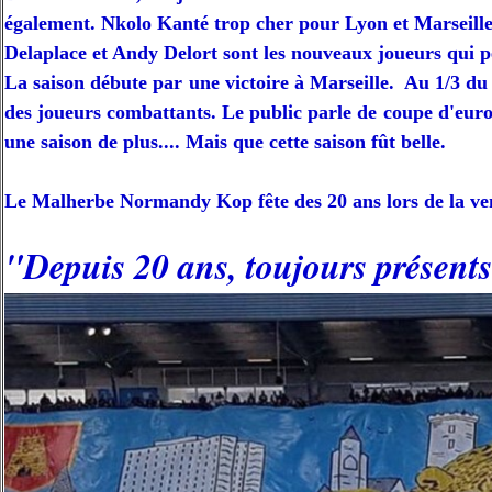
également. Nkolo Kanté trop cher pour Lyon et Marseille
Delaplace et Andy Delort sont les nouveaux joueurs qui pe
La saison débute par une victoire à Marseille. Au 1/3 du 
des joueurs combattants. Le public parle de coupe d'euro
une saison de plus.... Mais que cette saison fût belle.
Le Malherbe Normandy Kop fête des 20 ans lors de la venu
"Depuis 20 ans, toujours présent