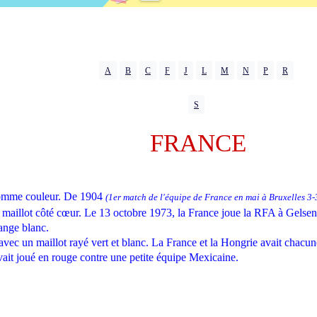
A
B
C
F
J
L
M
N
P
R
S
FRANCE
 comme couleur. De 1904
(1er match de l'équipe de France en mai à Bruxelles 3-
e maillot côté cœur. Le 13 octobre 1973, la France joue la RFA à Gelsenk
hange blanc.
ec un maillot rayé vert et blanc. La France et la Hongrie avait chacune 
vait joué en rouge contre une petite équipe Mexicaine.